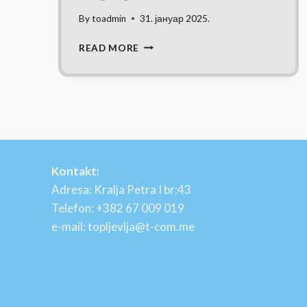
By
toadmin
31. јануар 2025.
KAMP
READ MORE
KLJAJEVIĆA
LUKA
Kontakt:
Adresa: Kralja Petra I br:43
Telefon: +382 67 009 019
e-mail: topljevlja@t-com.me