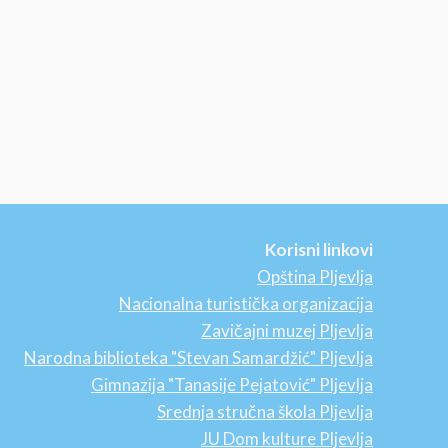
Korisni linkovi
Opština Pljevlja
Nacionalna turistička organizacija
Zavičajni muzej Pljevlja
Narodna biblioteka "Stevan Samardžić" Pljevlja
Gimnazija "Tanasije Pejatović" Pljevlja
Srednja stručna škola Pljevlja
JU Dom kulture Pljevlja