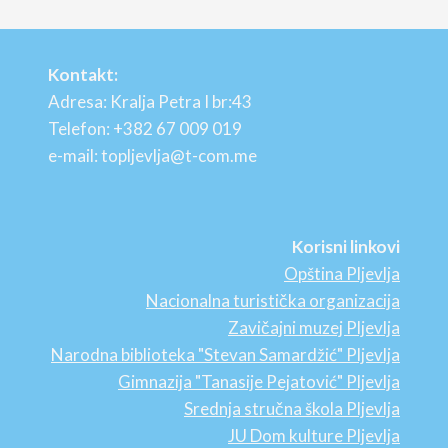
Kontakt:
Adresa: Kralja Petra I br:43
Telefon: +382 67 009 019
e-mail: topljevlja@t-com.me
Korisni linkovi
Opština Pljevlja
Nacionalna turistička organizacija
Zavičajni muzej Pljevlja
Narodna biblioteka "Stevan Samardžić" Pljevlja
Gimnazija "Tanasije Pejatović" Pljevlja
Srednja stručna škola Pljevlja
JU Dom kulture Pljevlja