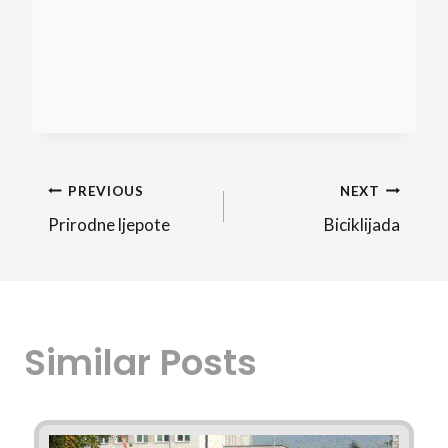
Кретање
PREVIOUS
NEXT
Prirodne ljepote
Biciklijada
чланка
Similar Posts