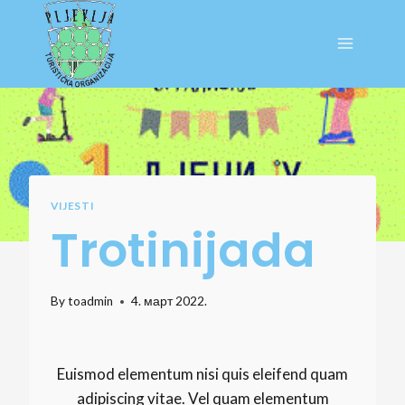
Skip
to
content
VIJESTI
Trotinijada
By
toadmin
4. март 2022.
Euismod elementum nisi quis eleifend quam
adipiscing vitae. Vel quam elementum